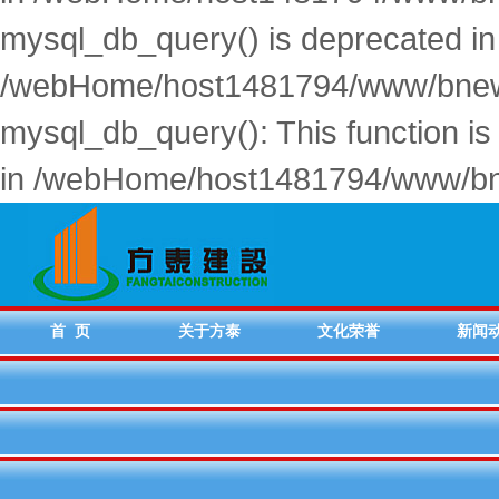
mysql_db_query() is deprecated in
/webHome/host1481794/www/bnews
mysql_db_query(): This function i
in /webHome/host1481794/www/bn
首 页
关于方泰
文化荣誉
新闻