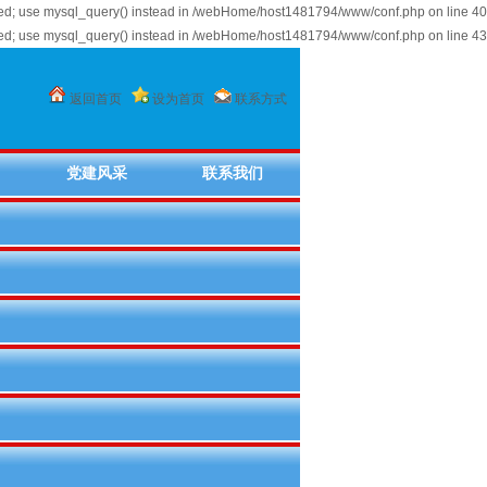
ted; use mysql_query() instead in /webHome/host1481794/www/conf.php on line 40
ted; use mysql_query() instead in /webHome/host1481794/www/conf.php on line 43
返回首页
设为首页
联系方式
党建风采
联系我们