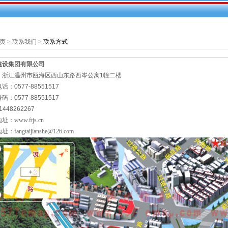
页
>
联系我们
>
联系方式
建设集团有限公司
：浙江温州市瓯海区西山东路西岑公寓1幢二楼
话：0577-88551517
码：0577-88551517
448262267
地址：
www.ftjs.cn
地址：
fangtaijianshe@126.com