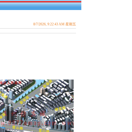
8/7/2026, 9:22:43 AM 星期五