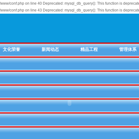
ww/conf.php on line 40 Deprecated: mysql_db_query(): This function is depreca
ww/conf.php on line 43 Deprecated: mysql_db_query(): This function is depreca
文化荣誉
新闻动态
精品工程
管理体系