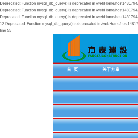
Deprecated: Function mysql_db_query() is deprecated in /webHome/host1481794/w
Deprecated: Function mysql_db_query() is deprecated in /webHome/host1481794/w
Deprecated: Function mysql_db_query() is deprecated in /webHome/host1481794/
12 Deprecated: Function mysql_db_query() is deprecated in /webHome/host14817
line 55
首 页
关于方泰