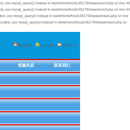
ted; use mysql_query() instead in /webHome/host1481794/www/conf.php on line 40
ted; use mysql_query() instead in /webHome/host1481794/www/conf.php on line 43
ated; use mysql_query() instead in /webHome/host1481794/www/news.php on line
precated; use mysql_query() instead in /webHome/host1481794/www/news.php on
返回首页
设为首页
联系方式
党建风采
联系我们