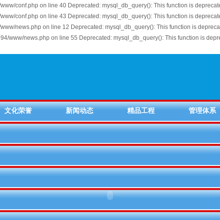
ww/conf.php on line 40 Deprecated: mysql_db_query(): This function is depreca
ww/conf.php on line 43 Deprecated: mysql_db_query(): This function is depreca
www/news.php on line 12 Deprecated: mysql_db_query(): This function is deprec
94/www/news.php on line 55 Deprecated: mysql_db_query(): This function is de
文化荣誉
新闻动态
精品工程
管理体系