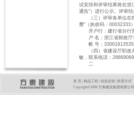
试安排和评审结果将在浙
通告”）进行公示。评审
（三）评审各单位在报送
费”（执收码：0003233
开户行：建行省分行
户 名：浙江省财政厅
帐 号：330016135350
（四）省建设厅职改办联
敏，联系电话：2886906
二
首 页
|
精品工程
|
信息反馈
|
联系方式
Copyright©2008 方泰建设集团有限公司 All