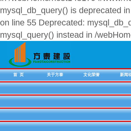
mysql_db_query() is deprecated
on line 55 Deprecated: mysql_db_qu
mysql_query() instead in /webHo
首 页
关于方泰
文化荣誉
新闻