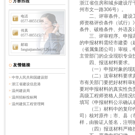
浙江省住房和城乡建设厅
州市文一路306号）。
二、评审条件。建设工
电话
0577-88551506
师资格评价条件（试行）》
条件、破格条件、外语及
传真
0577-88551517
三、评审程序。申报高
的申报材料需经市建委（
邮箱
（省属集团公司）审核，
fangtaijianshe@126.com
主管部门的企业现职专业
四、报送材料要求。
（一）申报对象的现职专业
（二）送审材料要求真
>
中华人民共和国建设部
市有关部门要把好材料审
>
浙江省建设信息港
要对申报材料的真实性负
>
温州建设局
高级工程师资格人员情况
>
温州招标投标网
填写《申报材料公示确认
>
温州建筑工程管理网
（三）材料中的复印件
司）核对原件；市、县（
样，由验证人签名，注明
（四）报送材料严格按规