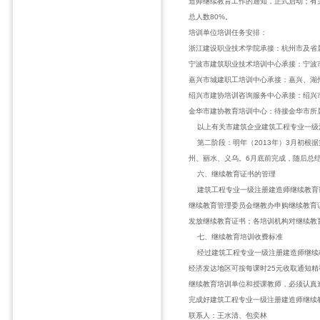
造师继续教育工作的通知，正式启动；有
总人数80%。
培训单位培训任务安排：
浙江建设职业技术学院承接：杭州市及省
宁波市建筑职业技术培训中心承接：宁波
嘉兴市城建职工培训中心承接：嘉兴、湖
绍兴市建协培训咨询服务中心承接：绍兴
金华市建协教育培训中心：待接金华市所
以上有关市建筑企业建筑工程专业一级注
第二阶段：明年（2013年）3月初根
州、丽水、义乌。6月底前完成，随后总
六、继续教育证书的管理
建筑工程专业一级注册建造师继续教育证
继续教育管理委员会继教办申购继续教育
发放继续教育证书；各培训机构对继续教
七、继续教育培训收费标准
经过建筑工程专业一级注册建造师继续教
经济发达地区可按每课时25元收取通知精
继续教育培训单位和授课教师，必须认真
完成好建筑工程专业一级注册建造师继续
联系人：王水清、包奕林