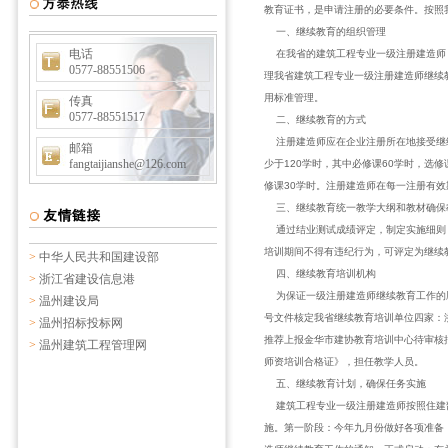
教育证书，是申请注册的必要条件。按照
一、继续教育的组织管理
电话
在我省的建筑工程专业一级注册建造师，
0577-88551506
理我省建筑工程专业一级注册建造师继续
用标准管理。
传真
0577-88551517
二、继续教育的方式
注册建造师应在企业注册所在地接受继续
邮箱
fangtaijianshe@126.com
少于120学时，其中必修课60学时，选
修课30学时。注册建造师在每一注册有效
三、继续教育统一教学大纲和教材确保
通过结业测试成绩评定，制定实施细则，
培训期间不得有违纪行为，可评定为继续
>
中华人民共和国建设部
四、继续教育培训机构
>
浙江省建设信息港
为保证一级注册建造师继续教育工作的顺利
>
温州建设局
号文件核定我省继续教育培训单位四家：
>
温州招标投标网
推荐上报金华市建协教育培训中心待审核
>
温州建筑工程管理网
师资培训合格证》，担任教学人员。
五、继续教育计划，确保任务实施
建筑工程专业一级注册建造师按照住建部
施。第一阶段：今年九月份做好各项准备