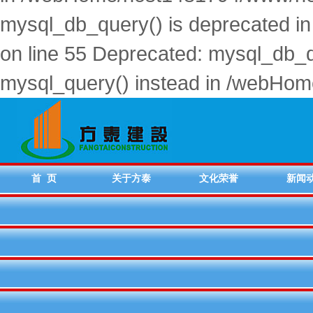
mysql_db_query() is deprecated
on line 55 Deprecated: mysql_db_qu
mysql_query() instead in /webHo
首 页
关于方泰
文化荣誉
新闻