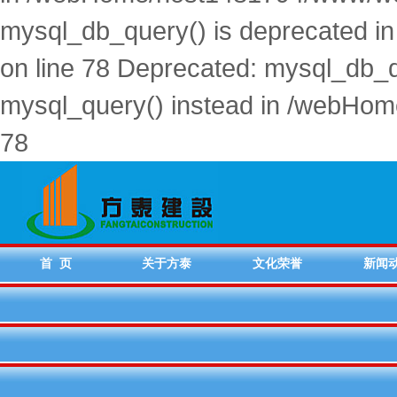
mysql_db_query() is deprecated 
on line 78 Deprecated: mysql_db_qu
mysql_query() instead in /webHo
78
首 页
关于方泰
文化荣誉
新闻