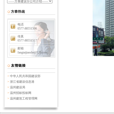
电话
0577-88551506
传真
0577-88551517
邮箱
fangtaijianshe@126.com
>
中华人民共和国建设部
>
浙江省建设信息港
>
温州建设局
>
温州招标投标网
>
温州建筑工程管理网